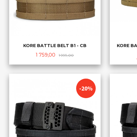
KORE BATTLE BELT B1 - CB
KORE BA
Tilbud
Rabatt
1 759,00
1 999,00
KJØP
-20%