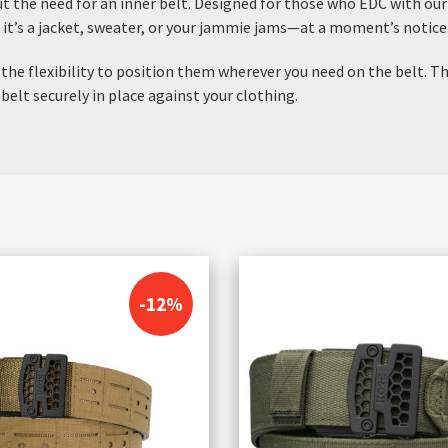
t the need for an inner belt. Designed for those who EDC with our 
it’s a jacket, sweater, or your jammie jams—at a moment’s notice
u the flexibility to position them wherever you need on the belt. 
belt securely in place against your clothing.
-12%