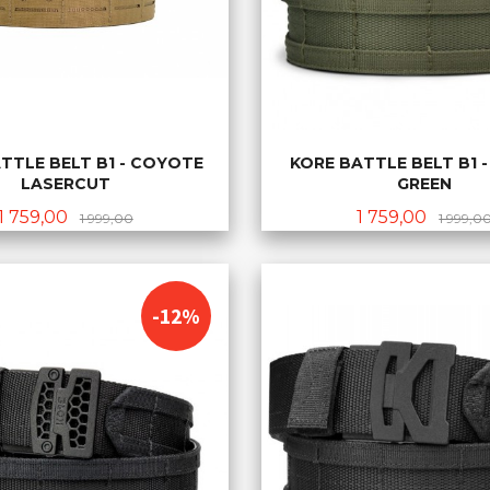
TTLE BELT B1 - COYOTE
KORE BATTLE BELT B1 
LASERCUT
GREEN
Tilbud
Rabatt
Tilbud
1 759,00
1 759,00
1 999,00
1 999,0
KJØP
KJØP
-12%