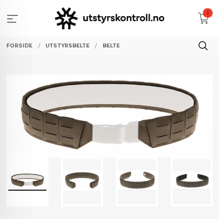
Gå
0
til
innholdet
FORSIDE
UTSTYRSBELTE
BELTE