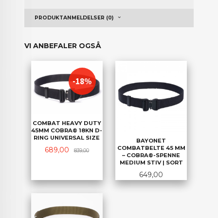
PRODUKTANMELDELSER (0)
VI ANBEFALER OGSÅ
-18%
COMBAT HEAVY DUTY
45MM COBRA® 18KN D-
RING UNIVERSAL SIZE
BAYONET
COMBATBELTE 45 MM
Tilbud
Rabatt
689,00
839,00
– COBRA®-SPENNE
MEDIUM STIV | SORT
Pris
649,00