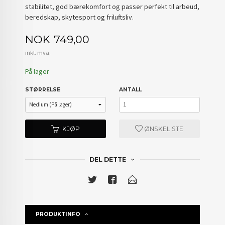
stabilitet, god bærekomfort og passer perfekt til arbeud,
beredskap, skytesport og friluftsliv.
Pris
NOK
749,00
inkl. mva.
På lager
STØRRELSE
ANTALL
KJØP
ØNSKELISTE
DEL DETTE
PRODUKTINFO