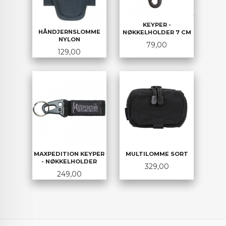
KEYPER -
HÅNDJERNSLOMME
NØKKELHOLDER 7 CM
NYLON
Pris
79,00
Pris
129,00
MAXPEDITION KEYPER
MULTILOMME SORT
- NØKKELHOLDER
Pris
329,00
Pris
249,00