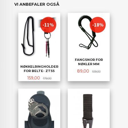
VI ANBEFALER OGSÅ
-11%
-18%
FANGSNOR FOR
NØKLER MM
NØKKELRINGHOLDER
Tilbud
Rabatt
89,00
FOR BELTE- ZT55
109,00
Tilbud
Rabatt
159,00
179,00