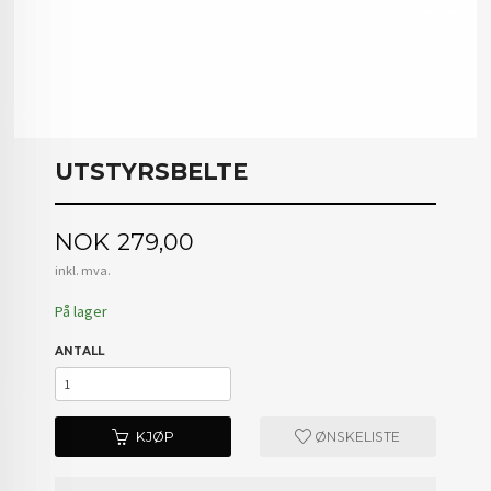
UTSTYRSBELTE
Pris
NOK
279,00
inkl. mva.
På lager
ANTALL
KJØP
ØNSKELISTE