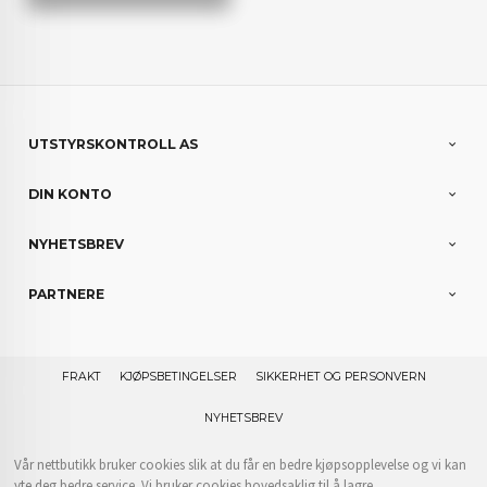
UTSTYRSKONTROLL AS
DIN KONTO
NYHETSBREV
PARTNERE
FRAKT
KJØPSBETINGELSER
SIKKERHET OG PERSONVERN
NYHETSBREV
Vår nettbutikk bruker cookies slik at du får en bedre kjøpsopplevelse og vi kan
yte deg bedre service. Vi bruker cookies hovedsaklig til å lagre