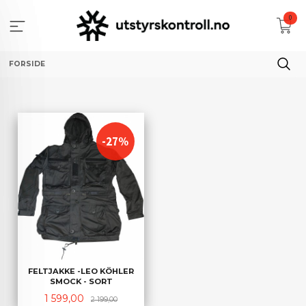
Gå
0
til
innholdet
FORSIDE
-27%
FELTJAKKE -LEO KÖHLER
SMOCK - SORT
Tilbud
Rabatt
1 599,00
2 199,00