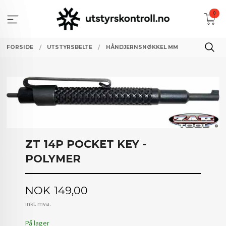
Gå
0
til
innholdet
FORSIDE
UTSTYRSBELTE
HÅNDJERNSNØKKEL MM
ZT 14P POCKET KEY -
POLYMER
Pris
NOK
149,00
inkl. mva.
På lager