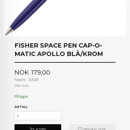
FISHER SPACE PEN CAP-O-
MATIC APOLLO BLÅ/KROM
Tilbud
NOK
179,00
Førpris:
219,00
Rabatt
inkl. mva.
På lager
ANTALL
KJØP
ØNSKELISTE