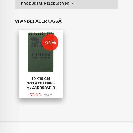
PRODUKTANMELDELSER (0)
VI ANBEFALER OGSÅ
-21%
10 X 15 CM
NOTATBLOKK -
ALLVÆRSPAPIR
Tilbud
Rabatt
59,00
75,00