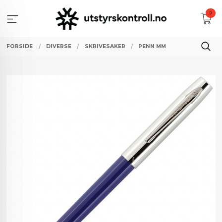
Gå
0
til
innholdet
FORSIDE
DIVERSE
SKRIVESAKER
PENN MM