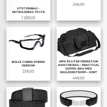
Pris
249,00
UTSTYRSBAG -
PATRULJEBAG 70 LTR
Pris
1 239,00
MFH 30 LITER OPERATION
BOLLÈ COBRA HYBRID
AVIATOR BAG – PRACTICAL
VERSION
DUFFEL BAG MED
Pris
229,00
SKULDERSTROPP – SORT
Pris
449,00