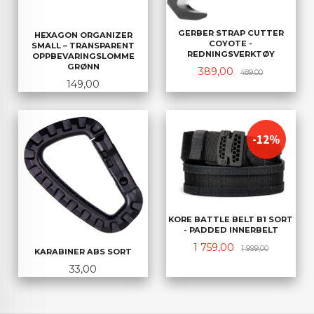
GERBER STRAP CUTTER
HEXAGON ORGANIZER
COYOTE -
SMALL – TRANSPARENT
REDNINGSVERKTØY
OPPBEVARINGSLOMME
GRØNN
Tilbud
Rabatt
389,00
489,00
Pris
149,00
-12%
KORE BATTLE BELT B1 SORT
- PADDED INNERBELT
Tilbud
Rabatt
1 759,00
1 999,00
KARABINER ABS SORT
Pris
33,00