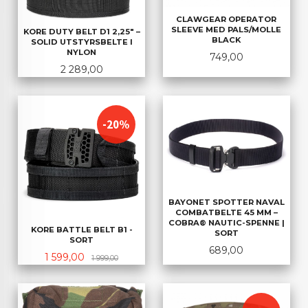
CLAWGEAR OPERATOR
SLEEVE MED PALS/MOLLE
KORE DUTY BELT D1 2,25" –
BLACK
SOLID UTSTYRSBELTE I
NYLON
Pris
749,00
Pris
2 289,00
-20%
BAYONET SPOTTER NAVAL
COMBATBELTE 45 MM –
COBRA® NAUTIC-SPENNE |
KORE BATTLE BELT B1 -
SORT
SORT
Pris
689,00
Tilbud
Rabatt
1 599,00
1 999,00