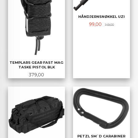
HÅNDJERNSNØKKEL UZI
Tilbud
Rabatt
99,00
149,00
TEMPLARS GEAR FAST MAG
TASKE PISTOL BLK
Pris
379,00
PETZL SM`D CARABINER