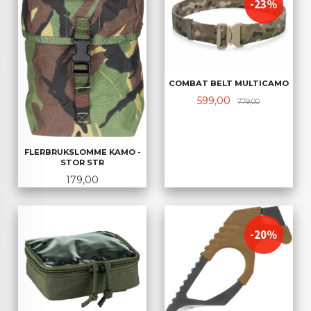
-23%
COMBAT BELT MULTICAMO
Tilbud
Rabatt
599,00
779,00
FLERBRUKSLOMME KAMO -
STOR STR
Pris
179,00
-20%