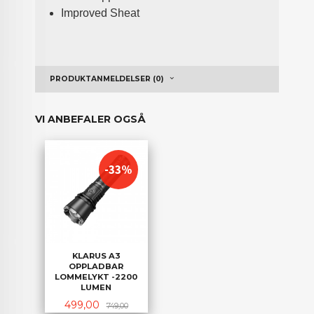
Improved Sheat
PRODUKTANMELDELSER (0)
VI ANBEFALER OGSÅ
-33%
KLARUS A3
OPPLADBAR
LOMMELYKT -2200
LUMEN
Tilbud
Rabatt
499,00
749,00