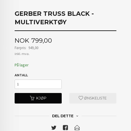
GERBER TRUSS BLACK -
MULTIVERKTØY
Tilbud
NOK
799,00
Førpris:
949,00
Rabatt
inkl. mva.
På lager
ANTALL
KJØP
ØNSKELISTE
DEL DETTE