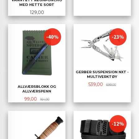
MED HETTE SORT
Pris
129,00
-40%
-23%
GERBER SUSPENSION NXT -
MULTIVERKTØY
Tilbud
Rabatt
539,00
699,00
ALLVÆRSBLOKK OG
ALLVÆRSPENN
Tilbud
Rabatt
99,00
164,00
-12%