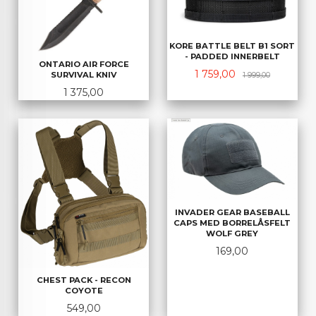
KORE BATTLE BELT B1 SORT
- PADDED INNERBELT
ONTARIO AIR FORCE
Tilbud
Rabatt
1 759,00
SURVIVAL KNIV
1 999,00
Pris
1 375,00
INVADER GEAR BASEBALL
CAPS MED BORRELÅSFELT
WOLF GREY
Pris
169,00
CHEST PACK - RECON
COYOTE
Pris
549,00