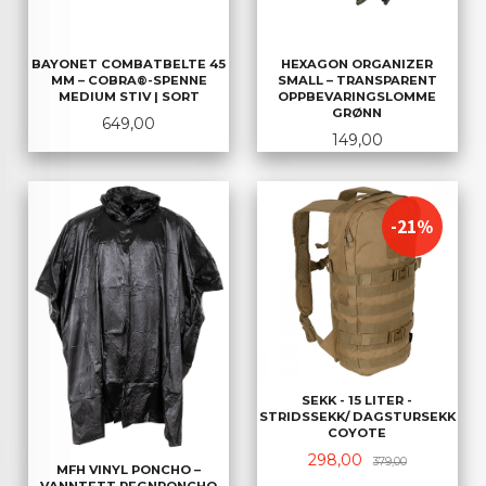
BAYONET COMBATBELTE 45
HEXAGON ORGANIZER
MM – COBRA®-SPENNE
SMALL – TRANSPARENT
MEDIUM STIV | SORT
OPPBEVARINGSLOMME
GRØNN
Pris
649,00
Pris
149,00
-21%
SEKK - 15 LITER -
STRIDSSEKK/ DAGSTURSEKK
COYOTE
Tilbud
Rabatt
298,00
379,00
MFH VINYL PONCHO –
VANNTETT REGNPONCHO