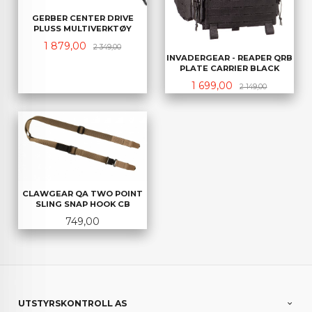
GERBER CENTER DRIVE
PLUSS MULTIVERKTØY
Tilbud
Rabatt
1 879,00
2 349,00
INVADERGEAR - REAPER QRB
PLATE CARRIER BLACK
Tilbud
Rabatt
1 699,00
2 149,00
CLAWGEAR QA TWO POINT
SLING SNAP HOOK CB
Pris
749,00
UTSTYRSKONTROLL AS