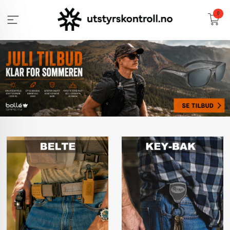
Gå
0
til
innholdet