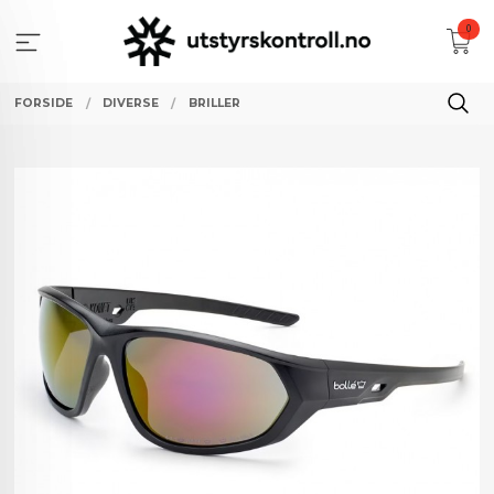
Gå
0
til
innholdet
FORSIDE
DIVERSE
BRILLER