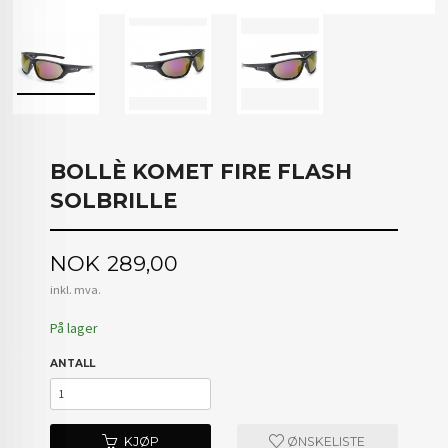
BOLLÈ KOMET FIRE FLASH
SOLBRILLE
Pris
NOK
289,00
inkl. mva.
På lager
ANTALL
KJØP
ØNSKELISTE