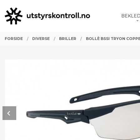
Gå
Lukk
PRODUKTER
til
BEKLE
innholdet
FORSIDE
DIVERSE
BRILLER
BOLLÈ BSSI TRYON COPP
Prev