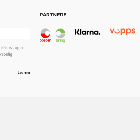
PARTNERE
etsbrev, og er
ersonlig
Les mer