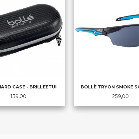
ARD CASE - BRILLEETUI
BOLLÈ TRYON SMOKE S
Pris
Pris
139,00
259,00
KJØP
KJØP