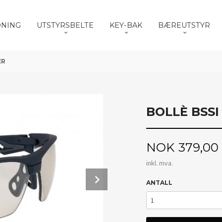
DNING
UTSTYRSBELTE
KEY-BAK
BÆREUTSTYR
ER
BOLLÈ BSS
Pris
NOK
379,00
inkl. mva.
Next
ANTALL