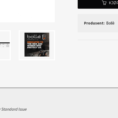
KJØ
Produsent:
Bollè
ty Standard Issue