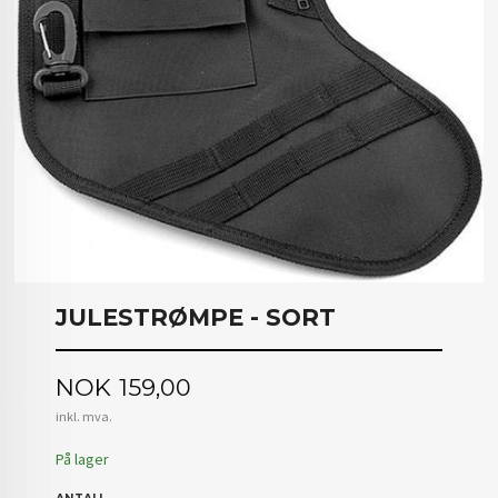
JULESTRØMPE - SORT
Pris
NOK
159,00
inkl. mva.
På lager