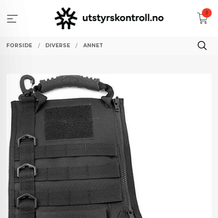
Gå
0
til
innholdet
FORSIDE
DIVERSE
ANNET