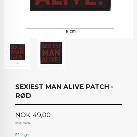
SEXIEST MAN ALIVE PATCH -
RØD
Pris
NOK
49,00
inkl. mva.
På lager