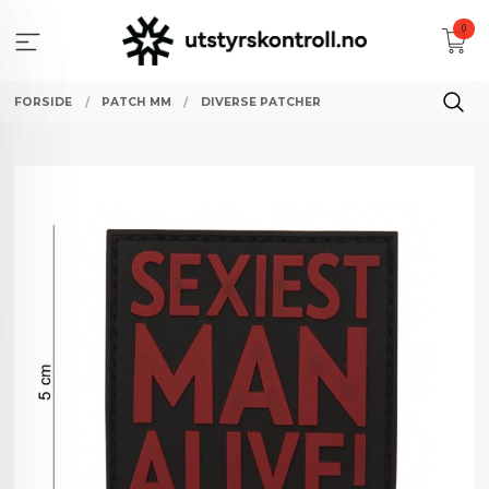
Gå
0
til
innholdet
FORSIDE
PATCH MM
DIVERSE PATCHER