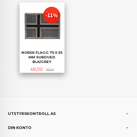
-11%
NORSK FLAGG 75 X 55
MM SUBDUED
BLK/GREY
Tilbud
Rabatt
49,00
55,00
UTSTYRSKONTROLL AS
DIN KONTO