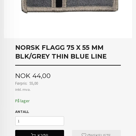
NORSK FLAGG 75 X 55 MM
BLK/GREY THIN BLUE LINE
Tilbud
NOK
44,00
Førpris:
55,00
Rabatt
inkl. mva.
På lager
ANTALL
KJØP
ØNSKELISTE