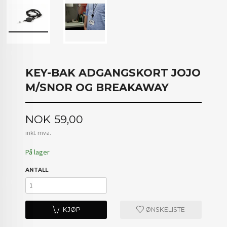
KEY-BAK ADGANGSKORT JOJO
M/SNOR OG BREAKAWAY
Pris
NOK
59,00
inkl. mva.
På lager
ANTALL
KJØP
ØNSKELISTE