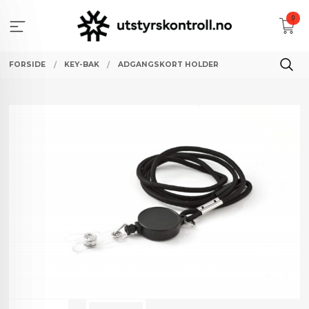
Gå
0
til
innholdet
FORSIDE
KEY-BAK
ADGANGSKORT HOLDER