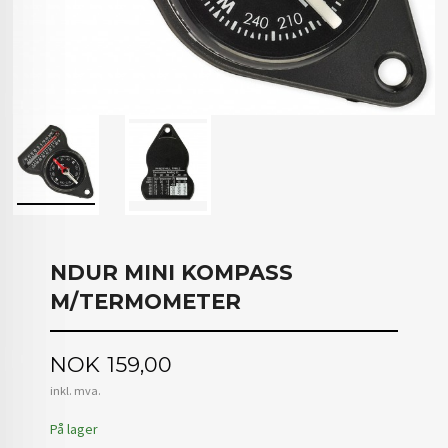
NDUR MINI KOMPASS
M/TERMOMETER
Pris
NOK
159,00
inkl. mva.
På lager