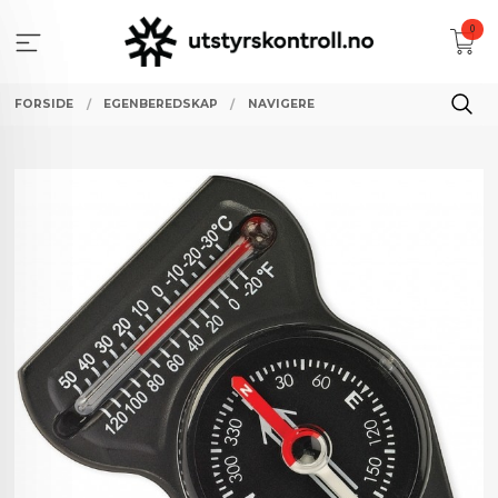
Gå
0
til
innholdet
FORSIDE
EGENBEREDSKAP
NAVIGERE