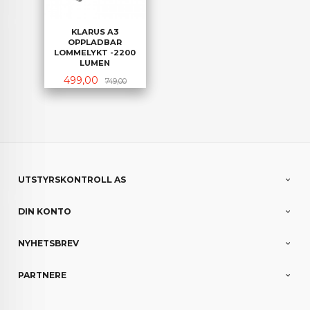
KLARUS A3
OPPLADBAR
LOMMELYKT -2200
LUMEN
Tilbud
Rabatt
499,00
749,00
UTSTYRSKONTROLL AS
DIN KONTO
NYHETSBREV
PARTNERE