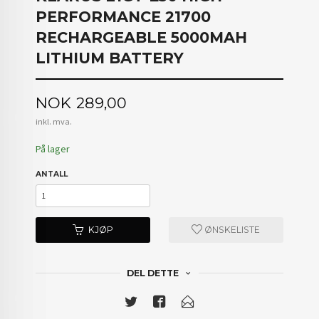
PERFORMANCE 21700
RECHARGEABLE 5000MAH
LITHIUM BATTERY
Pris
NOK
289,00
inkl. mva.
På lager
ANTALL
KJØP
ØNSKELISTE
DEL DETTE