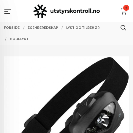
Gå
0
til
innholdet
FORSIDE
EGENBEREDSKAP
LYKT OG TILBEHØR
HODELYKT