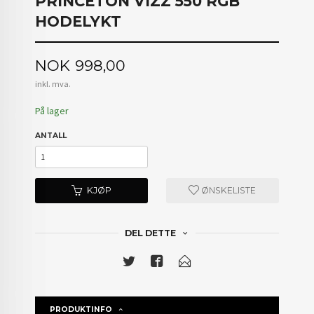
PRINCETON VIZZ 550 RGB
HODELYKT
Pris
NOK
998,00
inkl. mva.
På lager
ANTALL
KJØP
ØNSKELISTE
DEL DETTE
PRODUKTINFO