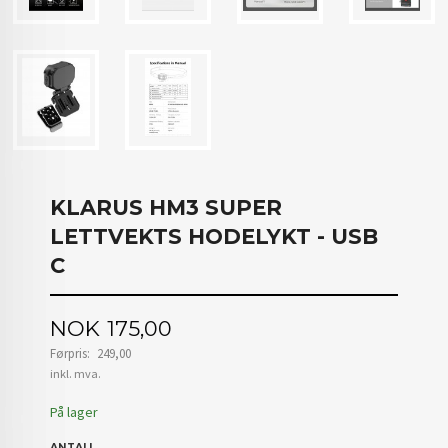
KLARUS HM3 SUPER
LETTVEKTS HODELYKT - USB
C
Tilbud
NOK
175,00
Førpris:
249,00
Rabatt
inkl. mva.
På lager
ANTALL