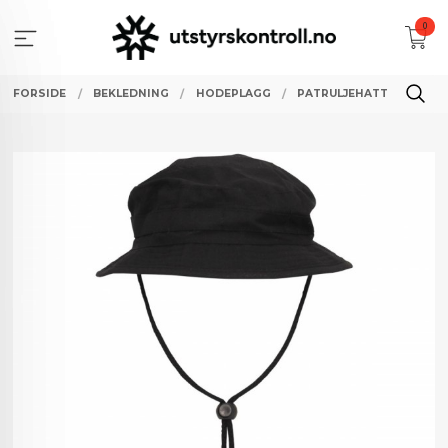
Gå
0
til
innholdet
FORSIDE
BEKLEDNING
HODEPLAGG
PATRULJEHATT