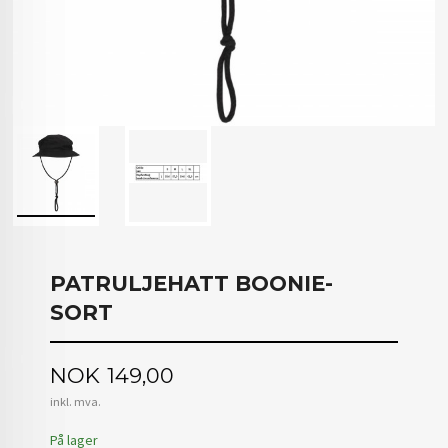
PATRULJEHATT BOONIE-
SORT
Pris
NOK
149,00
inkl. mva.
På lager