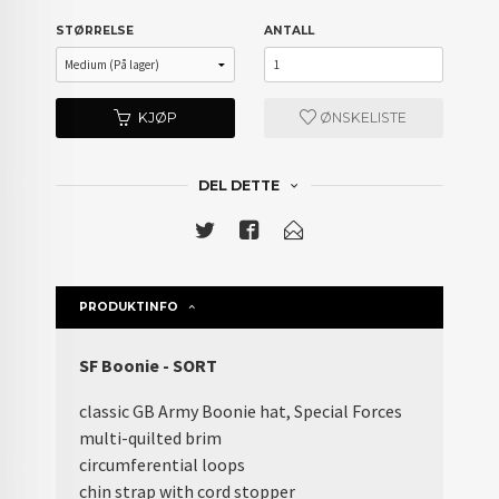
STØRRELSE
ANTALL
KJØP
ØNSKELISTE
DEL DETTE
PRODUKTINFO
SF Boonie - SORT
classic GB Army Boonie hat, Special Forces
multi-quilted brim
circumferential loops
chin strap with cord stopper