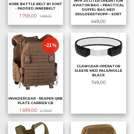
MFH 30 LITER OPERATION
KORE BATTLE BELT B1 SORT
AVIATOR BAG – PRACTICAL
- PADDED INNERBELT
DUFFEL BAG MED
SKULDERSTROPP – SORT
Tilbud
Rabatt
1 759,00
1 999,00
Pris
449,00
-21%
CLAWGEAR OPERATOR
SLEEVE MED PALS/MOLLE
BLACK
Pris
749,00
INVADERGEAR - REAPER QRB
PLATE CARRIER CB
Tilbud
Rabatt
1 699,00
2 149,00