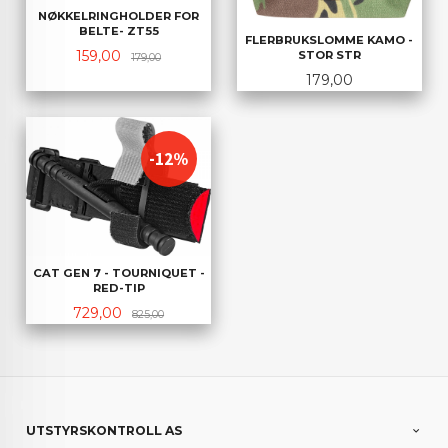
NØKKELRINGHOLDER FOR
BELTE- ZT55
FLERBRUKSLOMME KAMO -
Tilbud
Rabatt
159,00
STOR STR
179,00
Pris
179,00
-12%
CAT GEN 7 - TOURNIQUET -
RED-TIP
Tilbud
Rabatt
729,00
825,00
UTSTYRSKONTROLL AS