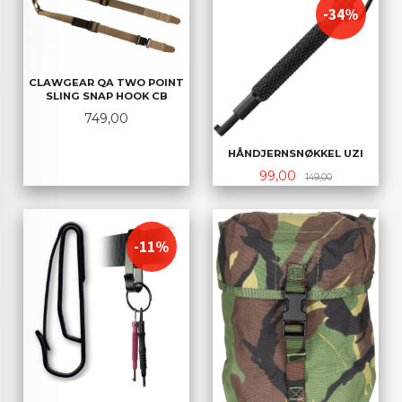
-34%
CLAWGEAR QA TWO POINT
SLING SNAP HOOK CB
Pris
749,00
HÅNDJERNSNØKKEL UZI
Tilbud
Rabatt
99,00
149,00
-11%