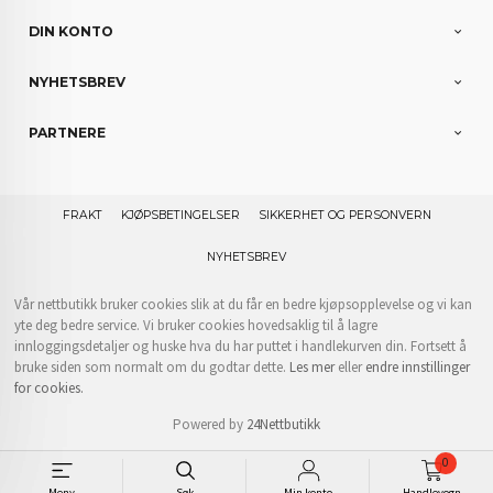
DIN KONTO
NYHETSBREV
PARTNERE
FRAKT
KJØPSBETINGELSER
SIKKERHET OG PERSONVERN
NYHETSBREV
Vår nettbutikk bruker cookies slik at du får en bedre kjøpsopplevelse og vi kan
yte deg bedre service. Vi bruker cookies hovedsaklig til å lagre
innloggingsdetaljer og huske hva du har puttet i handlekurven din. Fortsett å
bruke siden som normalt om du godtar dette.
Les mer
eller
endre innstillinger
for cookies.
Powered by
24Nettbutikk
0
Meny
Søk
Min konto
Handlevogn