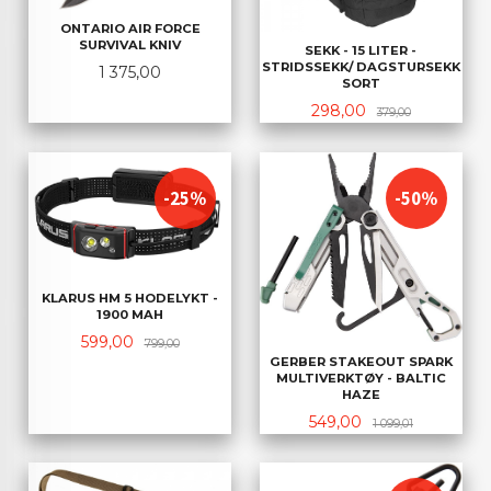
ONTARIO AIR FORCE
SURVIVAL KNIV
SEKK - 15 LITER -
STRIDSSEKK/ DAGSTURSEKK
Pris
1 375,00
SORT
Tilbud
Rabatt
298,00
379,00
-25%
-50%
KLARUS HM 5 HODELYKT -
1900 MAH
Tilbud
Rabatt
599,00
799,00
GERBER STAKEOUT SPARK
MULTIVERKTØY - BALTIC
HAZE
Tilbud
Rabatt
549,00
1 099,01