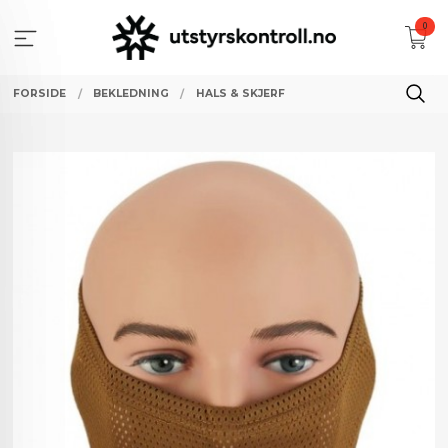
Gå
0
til
innholdet
FORSIDE
BEKLEDNING
HALS & SKJERF