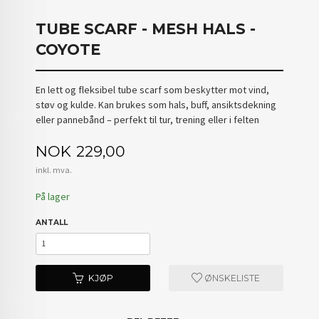
TUBE SCARF - MESH HALS -
COYOTE
En lett og fleksibel tube scarf som beskytter mot vind,
støv og kulde. Kan brukes som hals, buff, ansiktsdekning
eller pannebånd – perfekt til tur, trening eller i felten
Pris
NOK
229,00
inkl. mva.
På lager
ANTALL
KJØP
ØNSKELISTE