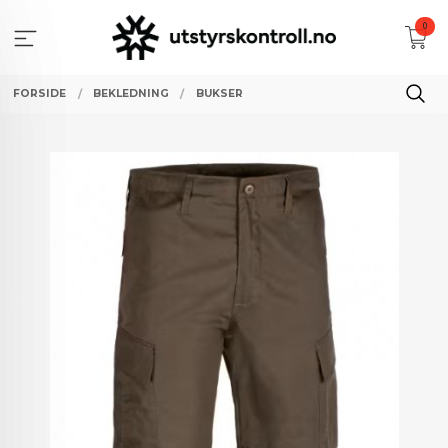
Gå
0
til
innholdet
FORSIDE
BEKLEDNING
BUKSER