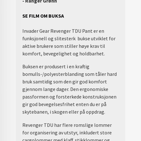
- Ranger Grønn
SE FILM OM BUKSA
Invader Gear Revenger TDU Pant er en
funksjonell og slitesterk bukse utviklet for
aktive brukere som stiller høye krav til
komfort, bevegelighet og holdbarhet.
Buksen er produsert i en kraftig
bomulls-/polyesterblanding som tåler hard
bruk samtidig som den gir god komfort
gjennom lange dager. Den ergonomiske
passformen og forsterkede konstruksjonen
gir god bevegelsesfrihet enten du er på
skytebanen, i skogen eller på oppdrag.
Revenger TDU har flere romslige lommer
for organisering av utstyr, inkludert store
cargolommer med klaff, stikklommer og