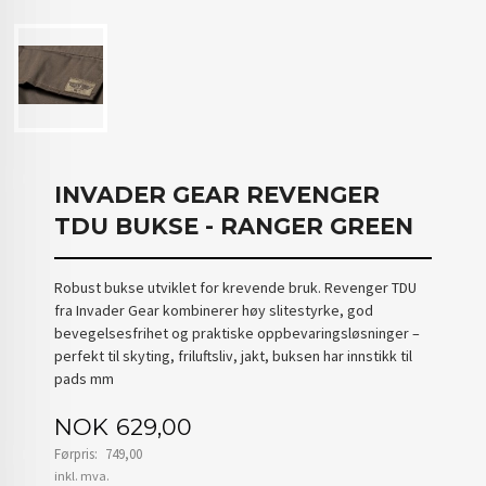
INVADER GEAR REVENGER
TDU BUKSE - RANGER GREEN
Robust bukse utviklet for krevende bruk. Revenger TDU
fra Invader Gear kombinerer høy slitestyrke, god
bevegelsesfrihet og praktiske oppbevaringsløsninger –
perfekt til skyting, friluftsliv, jakt, buksen har innstikk til
pads mm
Tilbud
NOK
629,00
Førpris:
749,00
Rabatt
inkl. mva.