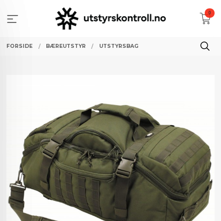
Gå
0
til
innholdet
FORSIDE
BÆREUTSTYR
UTSTYRSBAG