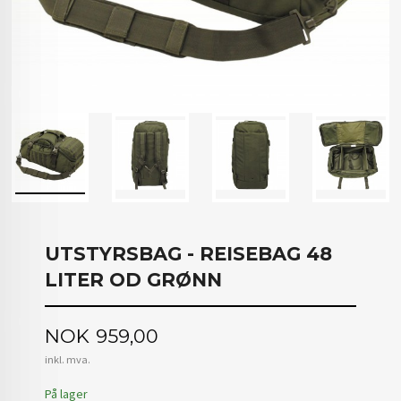
UTSTYRSBAG - REISEBAG 48
LITER OD GRØNN
Pris
NOK
959,00
inkl. mva.
På lager