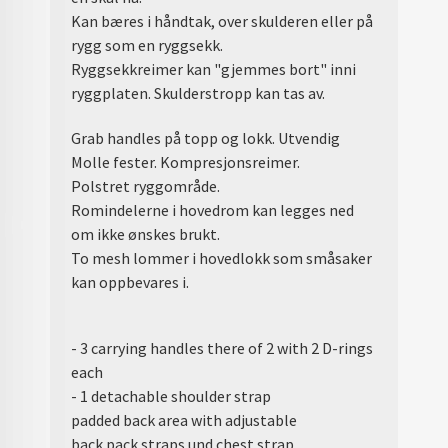
Kan bæres i håndtak, over skulderen eller på
rygg som en ryggsekk.
Ryggsekkreimer kan "gjemmes bort" inni
ryggplaten. Skulderstropp kan tas av.
Grab handles på topp og lokk. Utvendig
Molle fester. Kompresjonsreimer.
Polstret ryggområde.
Romindelerne i hovedrom kan legges ned
om ikke ønskes brukt.
To mesh lommer i hovedlokk som småsaker
kan oppbevares i.
- 3 carrying handles there of 2 with 2 D-rings
each
- 1 detachable shoulder strap
padded back area with adjustable
back pack straps und chest strap