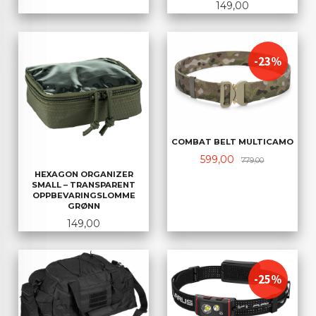
Pris
149,00
-23%
COMBAT BELT MULTICAMO
Tilbud
Rabatt
599,00
779,00
HEXAGON ORGANIZER
SMALL – TRANSPARENT
OPPBEVARINGSLOMME
GRØNN
Pris
149,00
-25%