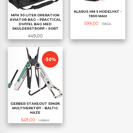
KLARUS HM 5 HODELYKT -
MFH 30 LITER OPERATION
1900 MAH
AVIATOR BAG – PRACTICAL
Tilbud
Rabatt
599,00
DUFFEL BAG MED
799,00
SKULDERSTROPP – SORT
Pris
449,00
-50%
GERBER STAKEOUT SPARK
MULTIVERKTØY - BALTIC
HAZE
Tilbud
Rabatt
549,00
1 099,01