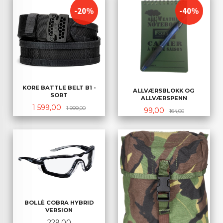
-20%
-40%
KORE BATTLE BELT B1 -
ALLVÆRSBLOKK OG
SORT
ALLVÆRSPENN
Tilbud
Rabatt
1 599,00
1 999,00
Tilbud
Rabatt
99,00
164,00
BOLLÈ COBRA HYBRID
VERSION
Pris
229,00