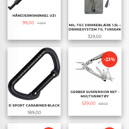
HÅNDJERNSNØKKEL UZI
Tilbud
Rabatt
99,00
149,00
MIL-TEC DRIKKEBLÆRE 1,5L –
DRIKKESYSTEM TIL TURSEKK
Pris
329,00
-23%
GERBER SUSPENSION NXT -
MULTIVERKTØY
Tilbud
Rabatt
539,00
699,00
D SPORT CARABINER BLACK
Pris
189,00