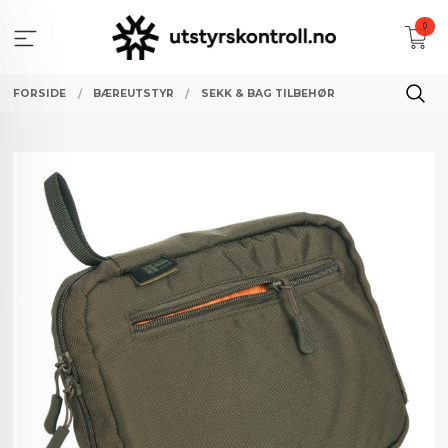
Gå
0
til
innholdet
FORSIDE
BÆREUTSTYR
SEKK & BAG TILBEHØR