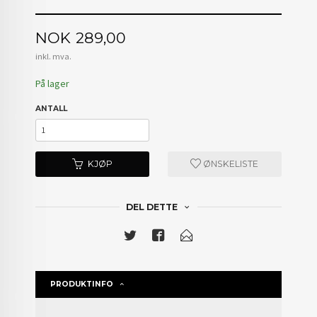
Pris
NOK
289,00
inkl. mva.
På lager
ANTALL
KJØP
ØNSKELISTE
DEL DETTE
PRODUKTINFO