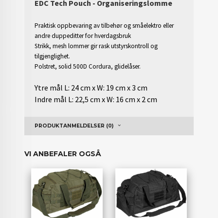
EDC Tech Pouch - Organiseringslomme
Praktisk oppbevaring av tilbehør og småelektro eller
andre duppeditter for hverdagsbruk
Strikk, mesh lommer gir rask utstyrskontroll og
tilgjenglighet.
Polstret, solid 500D Cordura, glidelåser.
Ytre mål L: 24 cm x W: 19 cm x 3 cm
Indre mål L: 22,5 cm x W: 16 cm x 2 cm
PRODUKTANMELDELSER (0)
VI ANBEFALER OGSÅ