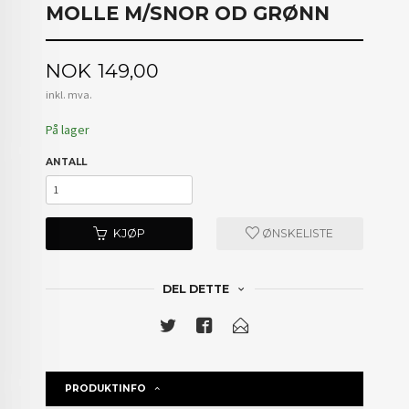
MOLLE M/SNOR OD GRØNN
Pris
NOK
149,00
inkl. mva.
På lager
ANTALL
KJØP
ØNSKELISTE
DEL DETTE
PRODUKTINFO