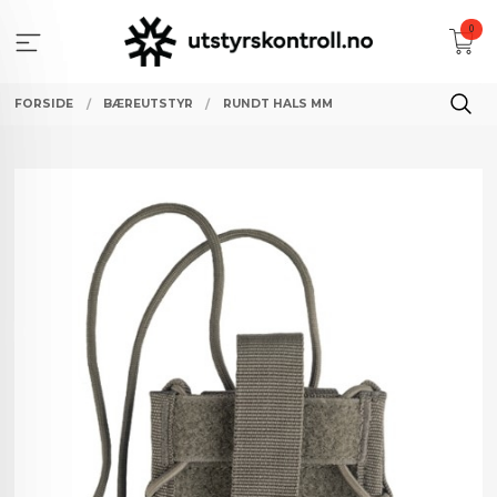
Gå
0
til
innholdet
FORSIDE
BÆREUTSTYR
RUNDT HALS MM